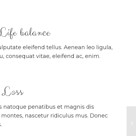
ife balance
putate eleifend tellus. Aenean leo ligula,
eu, consequat vitae, eleifend ac, enim.
 Loss
s natoque penatibus et magnis dis
t montes, nascetur ridiculus mus. Donec
Me
.