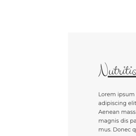
Nutriti
Lorem ipsum d
adipiscing el
Aenean massa
magnis dis pa
mus. Donec qu