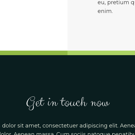
eu, pretium q
enim.
Get in touch now
dolor sit amet, consectetuer adipiscing elit. A
 dolor. Aenean massa. Cum sociis natoque penatib