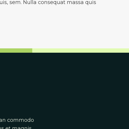
uis, sem. Nulla consequat massa quis
enean commodo
us et magnis