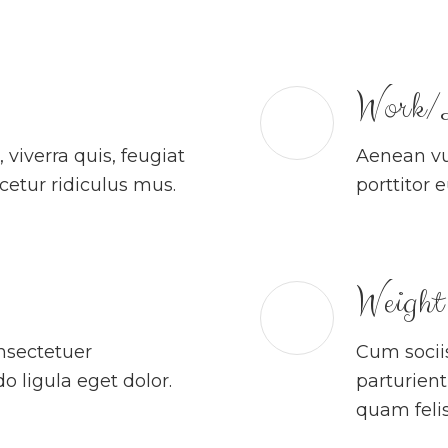
Work/L
viverra quis, feugiat
Aenean vul
scetur ridiculus mus.
porttitor 
Weight
nsectetuer
Cum socii
 ligula eget dolor.
parturien
quam felis