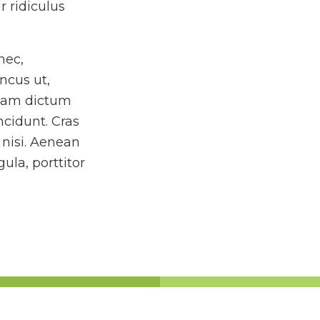
r ridiculus
nec,
oncus ut,
ullam dictum
ncidunt. Cras
nisi. Aenean
gula, porttitor