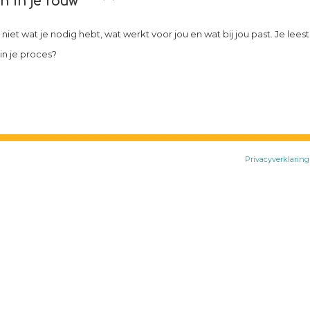
 in je rouw
iet wat je nodig hebt, wat werkt voor jou en wat bij jou past. Je leest 
in je proces?
Privacyverklaring