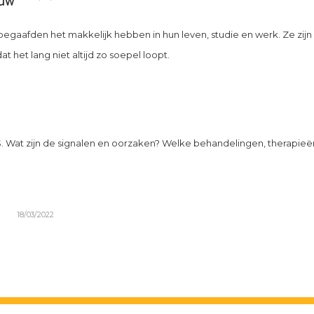
uw
aafden het makkelijk hebben in hun leven, studie en werk. Ze zijn
at het lang niet altijd zo soepel loopt.
S. Wat zijn de signalen en oorzaken? Welke behandelingen, therapie
18/03/2022