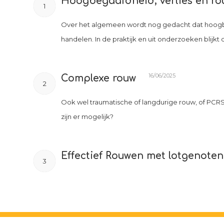
Hoogbegaafdheid, verlies en ro
1
Over het algemeen wordt nog gedacht dat hoogbeg
handelen. In de praktijk en uit onderzoeken blijkt d
16/06/2025
Complexe rouw
2
Ook wel traumatische of langdurige rouw, of PCR
zijn er mogelijk?
Effectief Rouwen met lotgenoten
3